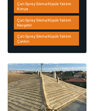
Çatı Sprey Sıkma Köpük Yalıtım
Konya
Çatı Sprey Sıkma Köpük Yalıtım
Nevşehir
Çatı Sprey Sıkma Köpük Yalıtım
Çankırı