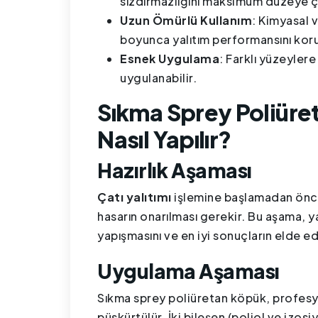
sızdırmazlığını maksimum düzeye çı
Uzun Ömürlü Kullanım
: Kimyasal v
boyunca yalıtım performansını koru
Esnek Uygulama
: Farklı yüzeyler
uygulanabilir.
Sıkma Sprey Poliüret
Nasıl Yapılır?
Hazırlık Aşaması
Çatı yalıtımı
işlemine başlamadan önce
hasarın onarılması gerekir. Bu aşama, 
yapışmasını ve en iyi sonuçların elde ed
Uygulama Aşaması
Sıkma sprey poliüretan köpük, profesy
püskürtülür. İki bileşen (poliol ve izos