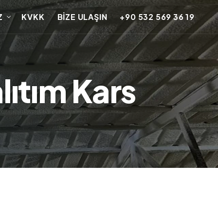
Z
KVKK
BİZE ULAŞIN
+90 532 569 36 19
lıtım Kars