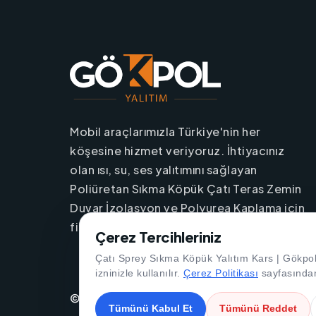
Mobil araçlarımızla Türkiye'nin her
köşesine hizmet veriyoruz. İhtiyacınız
olan ısı, su, ses yalıtımını sağlayan
Poliüretan Sıkma Köpük Çatı Teras Zemin
Duvar İzolasyon ve Polyurea Kaplama için
firmamızı hemen iletişime geçin.
Çerez Tercihleriniz
Çatı Sprey Sıkma Köpük Yalıtım Kars | Gökpol 
izninizle kullanılır.
Çerez Politikası
sayfasından 
©
2026
Tüm Hakları Saklıdır. by
AdresGezgi
Tümünü Kabul Et
Tümünü Reddet