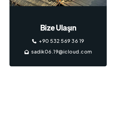
Bize Ulaşın
+90 532 569 36 19
sadik06.19@icloud.com