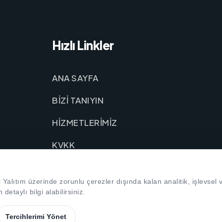
Hızlı Linkler
ANA SAYFA
BİZİ TANIYIN
HİZMETLERİMİZ
KVKK
BİZE ULAŞIN
Yalıtım üzerinde zorunlu çerezler dışında kalan analitik, işlevsel
detaylı bilgi alabilirsiniz.
ni
Tercihlerimi Yönet