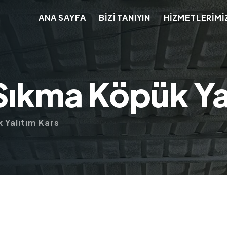
ANA SAYFA
BİZİ TANIYIN
HİZMETLERİMİ
Sıkma Köpük Ya
 Yalıtım Kars