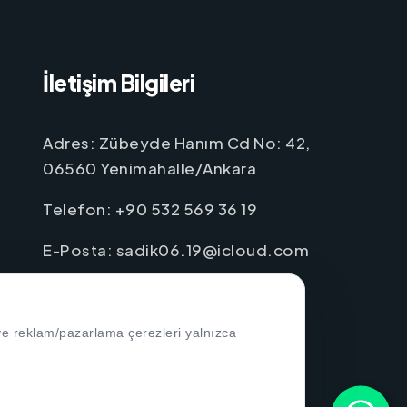
İletişim Bilgileri
Adres: Zübeyde Hanım Cd No: 42,
06560 Yenimahalle/Ankara
Telefon: +90 532 569 36 19
E-Posta: sadik06.19@icloud.com
 ve reklam/pazarlama çerezleri yalnızca
Çerez Politikası