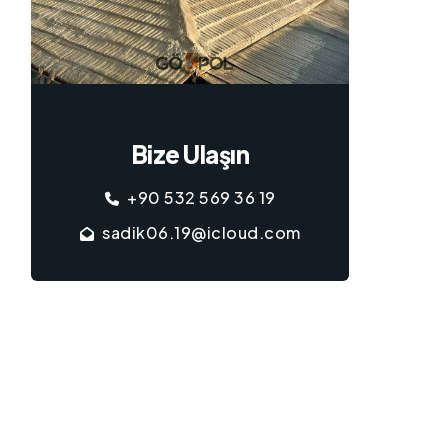
Bize Ulaşın
+90 532 569 36 19
sadik06.19@icloud.com