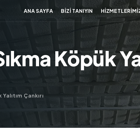
ANA SAYFA
BİZİ TANIYIN
HİZMETLERİMİ
Sıkma Köpük Ya
 Yalıtım Çankırı