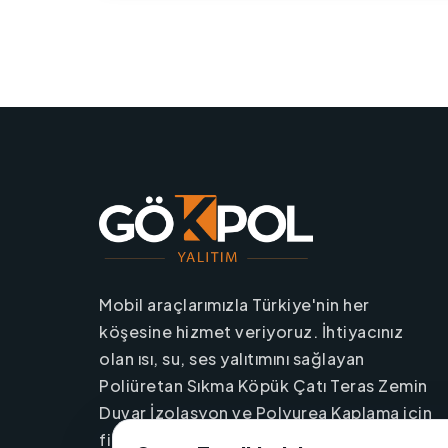
Mobil araçlarımızla Türkiye'nin her
köşesine hizmet veriyoruz. İhtiyacınız
olan ısı, su, ses yalıtımını sağlayan
Poliüretan Sıkma Köpük Çatı Teras Zemin
Duvar İzolasyon ve Polyurea Kaplama için
firmamızı hemen iletişime geçin.