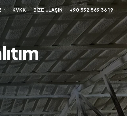
Z
KVKK
BİZE ULAŞIN
+90 532 569 36 19
lıtım