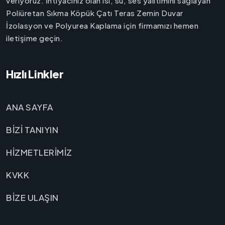
veriyoruz. İhtiyacınız olan ısı, su, ses yalıtımını sağlayan
Poliüretan Sıkma Köpük Çatı Teras Zemin Duvar
İzolasyon ve Polyurea Kaplama için firmamızı hemen
iletişime geçin.
Hızlı Linkler
ANA SAYFA
BİZİ TANIYIN
HİZMETLERİMİZ
KVKK
BİZE ULAŞIN